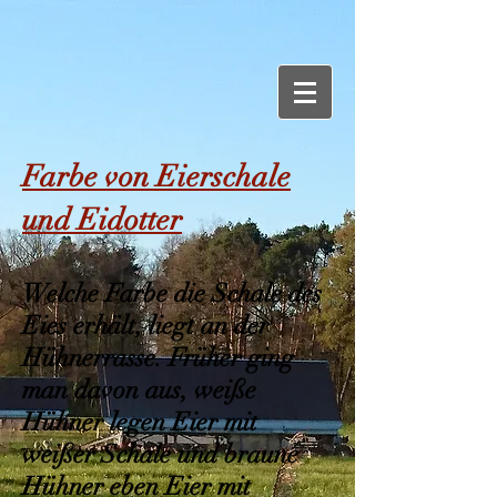
Farbe von Eierschale
und Eidotter
Welche Farbe die Schale des
Eies erhält, liegt an der
Hühnerrasse. Früher ging
man davon aus, weiße
Hühner legen Eier mit
weißer Schale und braune
Hühner eben Eier mit