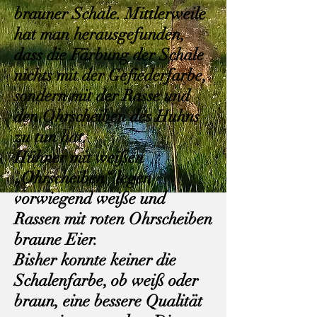
brauner Schale. Mittlerweile
hat man herausgefunden,
dass die Färbung der Schale
nichts mit der Gefiederfarbe,
sondern mit der Rasse und
den Ohrscheiben des Huhns
zu tun hat.
Hühner mit weißen
„Ohrscheiben“ legen
vorwiegend weiße und
Rassen mit roten Ohrscheiben
braune Eier.
Bisher konnte keiner die
Schalenfarbe, ob weiß oder
brau
n, eine bessere Qualität