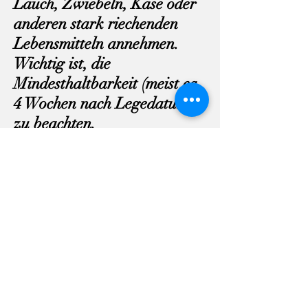
Lauch, Zwiebeln, Käse oder
anderen stark riechenden
Lebensmitteln annehmen.
Wichtig ist, die
Mindesthaltbarkeit (meist ca.
4 Wochen nach Legedatum)
zu beachten.
Unsere Eier werden dank der
guten Nachfrage nicht älter
als ein Tag alt im Hofladen
verkauft.